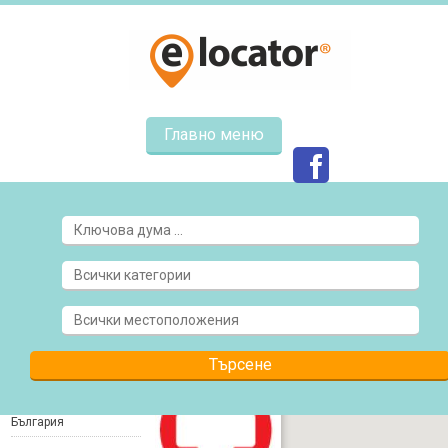
Главно меню
АПТЕКА
КАПИТОЛИЯ
Тръстеник, пл.
България