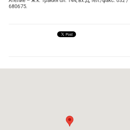
Ателие – ж.к. Тракия бл. 144, вх.Д, тел./факс: 032 /
680675.