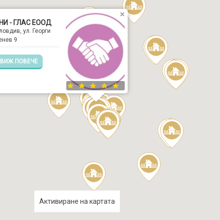
НИ - ГЛАС ЕООД
ловдив, ул. Георги
енев 9
ВИЖ ПОВЕЧЕ
Активиране на картата