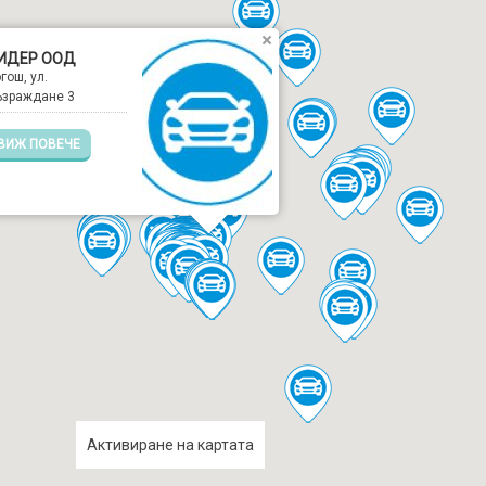
ИДЕР ООД
гош, ул.
ъзраждане 3
ВИЖ ПОВЕЧЕ
Активиране на картата