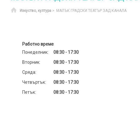
Начало
Изкуство, култура
> МАЛЪК ГРАДСКИ ТЕАТЪР ЗАД КАНАЛА
Работно време
Понеделник:
08:30 - 17:30
Вторник:
08:30 - 17:30
Сряда:
08:30 - 17:30
Четвъртък:
08:30 - 17:30
Петък:
08:30 - 17:30