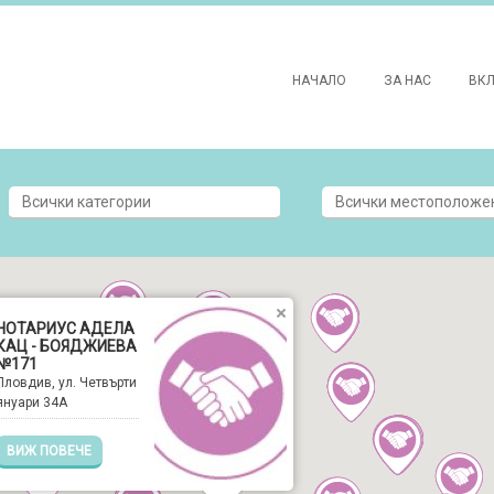
НАЧАЛО
ЗА НАС
ВК
НОТАРИУС АДЕЛА
КАЦ - БОЯДЖИЕВА
№171
Пловдив, ул. Четвърти
януари 34А
ВИЖ ПОВЕЧЕ