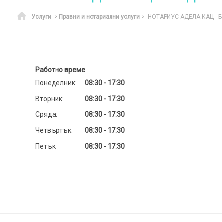
Начало
Услуги
>
Правни и нотариални услуги
> НОТАРИУС АДЕЛА КАЦ -
Работно време
Понеделник:
08:30 - 17:30
Вторник:
08:30 - 17:30
Сряда:
08:30 - 17:30
Четвъртък:
08:30 - 17:30
Петък:
08:30 - 17:30