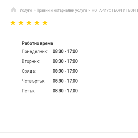
Начало
Услуги
>
Правни и нотариални услуги
> НОТАРИУС ГЕОРГИ ГЕОРГ
Работно време
Понеделник:
08:30 - 17:00
Вторник:
08:30 - 17:00
Сряда:
08:30 - 17:00
Четвъртък:
08:30 - 17:00
Петък:
08:30 - 17:00