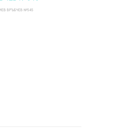
ИЕВ ВРЪБЧЕВ №545