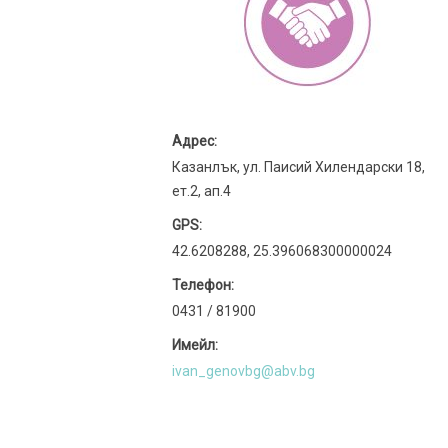
Адрес:
Казанлък, ул. Паисий Хилендарски 18,
ет.2, ап.4
GPS:
42.6208288, 25.396068300000024
Телефон:
0431 / 81900
Имейл:
ivan_genovbg@abv.bg