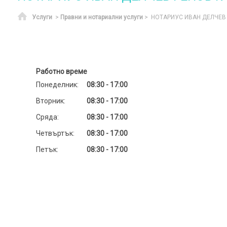
Начало
Услуги
>
Правни и нотариални услуги
> НОТАРИУС ИВАН ДЕЛЧЕВ
Работно време
Понеделник:
08:30 - 17:00
Вторник:
08:30 - 17:00
Сряда:
08:30 - 17:00
Четвъртък:
08:30 - 17:00
Петък:
08:30 - 17:00