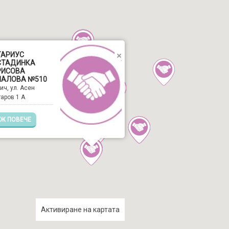
ТАРИУС
СТАДИНКА
РИСОВА
ПАЛОВА №510
ич, ул. Асен
аров 1 А
Ж ПОВЕЧЕ
Активиране на картата