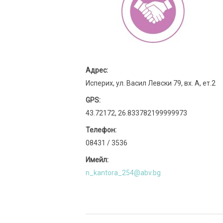
Адрес:
Исперих, ул. Васил Левски 79, вх. А, ет.2
GPS:
43.72172, 26.833782199999973
Телефон:
08431 / 3536
Имейл:
n_kantora_254@abv.bg