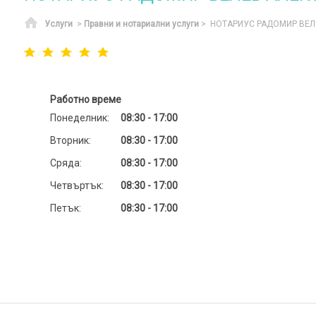
Начало
Услуги
>
Правни и нотариални услуги
> НОТАРИУС РАДОМИР ВЕ
Работно време
Понеделник:
08:30 - 17:00
Вторник:
08:30 - 17:00
Сряда:
08:30 - 17:00
Четвъртък:
08:30 - 17:00
Петък:
08:30 - 17:00