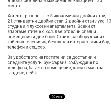
дневна светлина и максимален капацитет 120
места.
Хотелът разполага с 5 икономични двойни стаи,
21 стандартни двойни стаи, 2 двойни стаи лукс, 1
студиа и 4 луксозни апартамента. Всеки от
апартаментите е с хол, две отделни спални
помещения и две бани. Стаите са оборудвани с
кабелна телевизия, безплатен интернет, мини бар,
телефон и сешоар.
За удобството на гостите ни са достъпни и
следните услуги: румсървиз, събуждане по
телефона, багажно помещение, ютия с маса за
гладене, сейф.